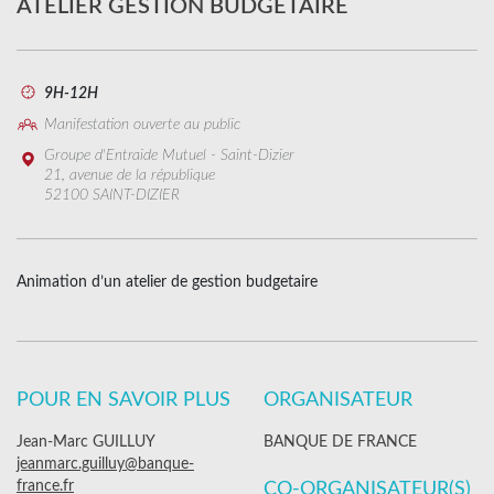
ATELIER GESTION BUDGÉTAIRE
9H-12H
Manifestation ouverte au public
Groupe d'Entraide Mutuel - Saint-Dizier
21, avenue de la république
52100 SAINT-DIZIER
Animation d’un atelier de gestion budgetaire
POUR EN SAVOIR PLUS
ORGANISATEUR
Jean-Marc GUILLUY
BANQUE DE FRANCE
jeanmarc.guilluy@banque-
france.fr
CO-ORGANISATEUR(S)