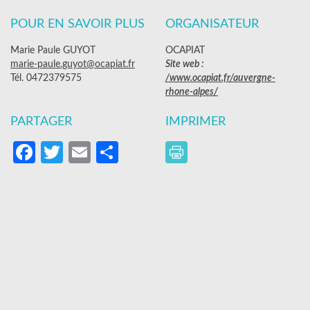
POUR EN SAVOIR PLUS
ORGANISATEUR
Marie Paule GUYOT
OCAPIAT
marie-paule.guyot@ocapiat.fr
Site web :
Tél. 0472379575
/www.ocapiat.fr/auvergne-
rhone-alpes/
PARTAGER
IMPRIMER
Facebook
Twitter
Email
Partager