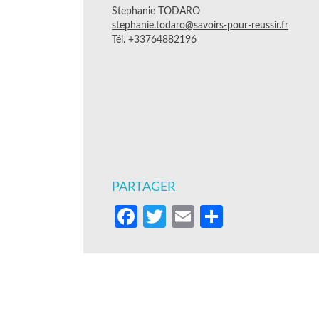
Stephanie TODARO
stephanie.todaro@savoirs-pour-reussir.fr
Tél. +33764882196
PARTAGER
Facebook
Twitter
Email
Partager