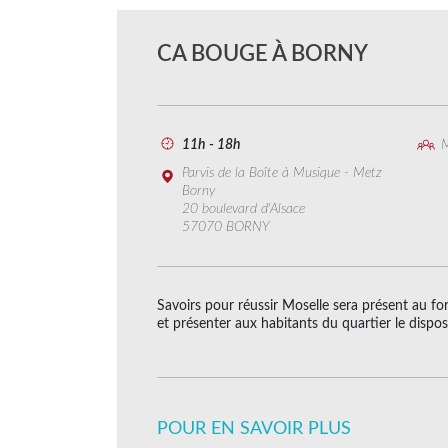
CA BOUGE À BORNY
11h - 18h
M
Parvis de la Boîte à Musique - Metz
Borny
20 boulevard d'Alsace
57070 BORNY
Savoirs pour réussir Moselle sera présent au fo
et présenter aux habitants du quartier le disp
POUR EN SAVOIR PLUS