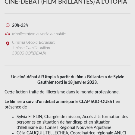
CINÉ-DÉBAT (FILM BRILLANTES) À L’UTOPIA
20h-23h
Manifestation ouverte au public
Cinéma Utopia Bordeaux
5 place Camille Jullian
33000 BORDEAUX
Un ciné-débat à l’Utopia à partir du film « Brillantes » de Sylvie
Gauthier sorti le 18 janvier 2023.
Cette fiction traite de l’illettrisme dans le monde professionnel.
Le film sera suivi d’un débat animé par le CLAP SUD-OUEST
en
présence de
Sylvia ETELIN, Chargée de mission, Accès à la formation des
personnes en situation de handicap et en situation
d’illettrisme du Conseil Régional Nouvelle Aquitaine
Célia CAUQUIL-TELLECHEA, Coordinatrice régionale ANLCI