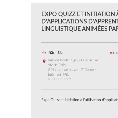
EXPO QUIZZ ET INITIATION 
D’APPLICATIONS D’APPREN
LINGUISTIQUE ANIMÉES PAR
10h - 12h
M
Mission locale Bugey Plaine de l'Ain
site de Belley
214 route de parves -ZI Coron -
Batiment TAIC
01300 BELLEY
Expo Quizz et initiation à l’utilisation d’applic