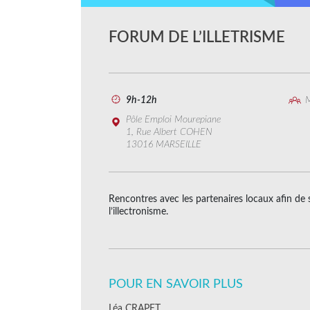
FORUM DE L’ILLETRISME
9h-12h
M
Pôle Emploi Mourepiane
1, Rue Albert COHEN
13016 MARSEILLE
Rencontres avec les partenaires locaux afin de se
l’illectronisme.
POUR EN SAVOIR PLUS
Léa CRAPET