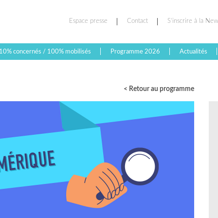
Espace presse
Contact
S’inscrire à la New
10% concernés / 100% mobilisés
Programme 2026
Actualités
< Retour au programme