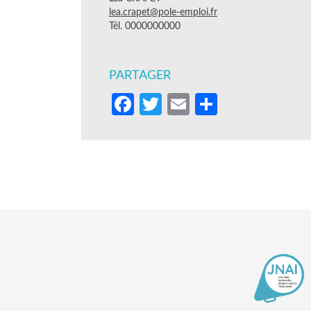
lea.crapet@pole-emploi.fr
Tél. 0000000000
PARTAGER
Facebook
Twitter
Email
Partager