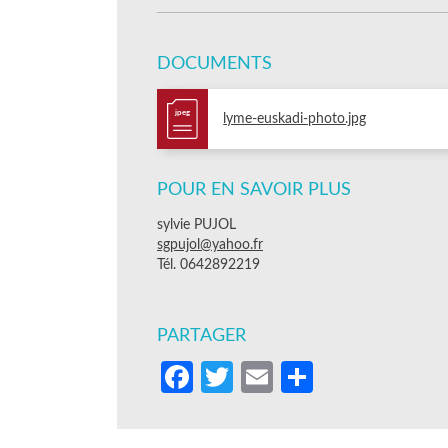
DOCUMENTS
jpeg
lyme-euskadi-photo.jpg
POUR EN SAVOIR PLUS
sylvie PUJOL
sgpujol@yahoo.fr
Tél. 0642892219
PARTAGER
Facebook
Twitter
Email
Partager