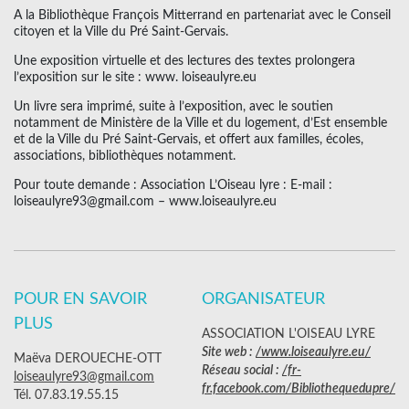
A la Bibliothèque François Mitterrand en partenariat avec le Conseil
citoyen et la Ville du Pré Saint-Gervais.
Une exposition virtuelle et des lectures des textes prolongera
l’exposition sur le site : www. loiseaulyre.eu
Un livre sera imprimé, suite à l’exposition, avec le soutien
notamment de Ministère de la Ville et du logement, d’Est ensemble
et de la Ville du Pré Saint-Gervais, et offert aux familles, écoles,
associations, bibliothèques notamment.
Pour toute demande : Association L’Oiseau lyre : E-mail :
loiseaulyre93@gmail.com – www.loiseaulyre.eu
POUR EN SAVOIR
ORGANISATEUR
PLUS
ASSOCIATION L'OISEAU LYRE
Site web :
/www.loiseaulyre.eu/
Maëva DEROUECHE-OTT
Réseau social :
/fr-
loiseaulyre93@gmail.com
fr.facebook.com/Bibliothequedupre/
Tél. 07.83.19.55.15