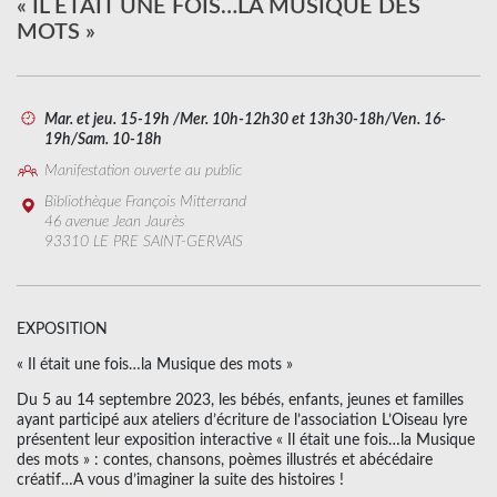
« IL ÉTAIT UNE FOIS…LA MUSIQUE DES
MOTS »
Mar. et jeu. 15-19h /Mer. 10h-12h30 et 13h30-18h/Ven. 16-
19h/Sam. 10-18h
Manifestation ouverte au public
Bibliothèque François Mitterrand
46 avenue Jean Jaurès
93310 LE PRE SAINT-GERVAIS
EXPOSITION
« Il était une fois…la Musique des mots »
Du 5 au 14 septembre 2023, les bébés, enfants, jeunes et familles
ayant participé aux ateliers d’écriture de l’association L’Oiseau lyre
présentent leur exposition interactive « Il était une fois…la Musique
des mots » : contes, chansons, poèmes illustrés et abécédaire
créatif…A vous d’imaginer la suite des histoires !