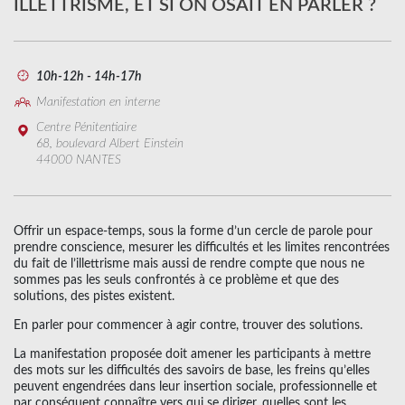
ILLETTRISME, ET SI ON OSAIT EN PARLER ?
10h-12h - 14h-17h
Manifestation en interne
Centre Pénitentiaire
68, boulevard Albert Einstein
44000 NANTES
Offrir un espace-temps, sous la forme d’un cercle de parole pour
prendre conscience, mesurer les difficultés et les limites rencontrées
du fait de l’illettrisme mais aussi de rendre compte que nous ne
sommes pas les seuls confrontés à ce problème et que des
solutions, des pistes existent.
En parler pour commencer à agir contre, trouver des solutions.
La manifestation proposée doit amener les participants à mettre
des mots sur les difficultés des savoirs de base, les freins qu’elles
peuvent engendrées dans leur insertion sociale, professionnelle et
par conséquent connaître vers qui se diriger, quelles sont les