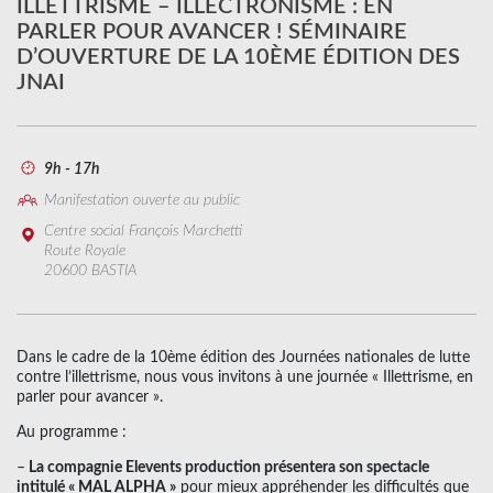
ILLETTRISME – ILLECTRONISME : EN
PARLER POUR AVANCER ! SÉMINAIRE
D’OUVERTURE DE LA 10ÈME ÉDITION DES
JNAI
9h - 17h
Manifestation ouverte au public
Centre social François Marchetti
Route Royale
20600 BASTIA
Dans le cadre de la 10ème édition des Journées nationales de lutte
contre l’illettrisme, nous vous invitons à une journée « Illettrisme, en
parler pour avancer ».
Au programme :
–
La compagnie Elevents production présentera son spectacle
intitulé « MAL ALPHA »
pour mieux appréhender les difficultés que