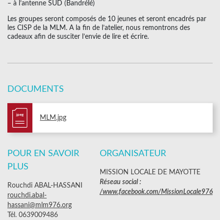
– à l’antenne SUD (Bandrélé)
Les groupes seront composés de 10 jeunes et seront encadrés par
les CISP de la MLM. A la fin de l’atelier, nous remontrons des
cadeaux afin de susciter l’envie de lire et écrire.
DOCUMENTS
jpeg
MLM.jpg
POUR EN SAVOIR
ORGANISATEUR
PLUS
MISSION LOCALE DE MAYOTTE
Réseau social :
Rouchdi ABAL-HASSANI
/www.facebook.com/MissionLocale976
rouchdi.abal-
hassani@mlm976.org
Tél. 0639009486