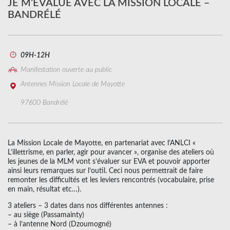
JE M’EVALUE AVEC LA MISSION LOCALE –
BANDRÉLÉ
09H-12H
Manifestation ouverte au public
Antennes Mission Locale de Mayotte
97600 Bandrélé
La Mission Locale de Mayotte, en partenariat avec l’ANLCI «
L’illettrisme, en parler, agir pour avancer », organise des ateliers où
les jeunes de la MLM vont s’évaluer sur EVA et pouvoir apporter
ainsi leurs remarques sur l’outil. Ceci nous permettrait de faire
remonter les difficultés et les leviers rencontrés (vocabulaire, prise
en main, résultat etc…).
3 ateliers – 3 dates dans nos différentes antennes :
– au siège (Passamainty)
– à l’antenne Nord (Dzoumogné)