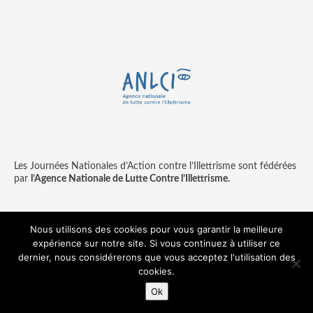
Les Journées Nationales d’Action contre l’Illettrisme sont fédérées
par
l’Agence Nationale de Lutte Contre l’Illettrisme.
Nous utilisons des cookies pour vous garantir la meilleure
expérience sur notre site. Si vous continuez à utiliser ce
Contact
Mentions légales
dernier, nous considérerons que vous acceptez l'utilisation des
© copyright ANLCI 2018
cookies.
Pamplemousse - agence communication & digitale
Ok