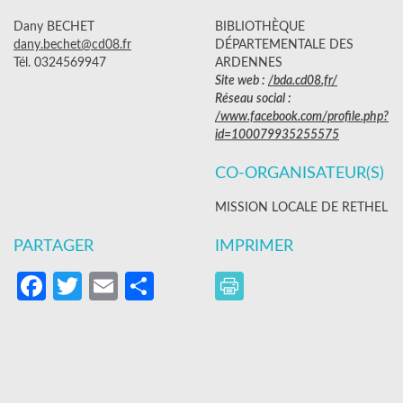
Dany BECHET
BIBLIOTHÈQUE
dany.bechet@cd08.fr
DÉPARTEMENTALE DES
Tél. 0324569947
ARDENNES
Site web :
/bda.cd08.fr/
Réseau social :
/www.facebook.com/profile.php?
id=100079935255575
CO-ORGANISATEUR(S)
MISSION LOCALE DE RETHEL
PARTAGER
IMPRIMER
Facebook
Twitter
Email
Partager