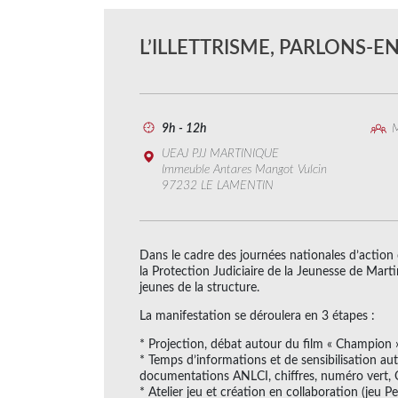
L’ILLETTRISME, PARLONS-E
9h - 12h
M
UEAJ PJJ MARTINIQUE
Immeuble Antares Mangot Vulcin
97232 LE LAMENTIN
Dans le cadre des journées nationales d’action co
la Protection Judiciaire de la Jeunesse de Mart
jeunes de la structure.
La manifestation se déroulera en 3 étapes :
* Projection, débat autour du film « Champion 
* Temps d’informations et de sensibilisation auto
documentations ANLCI, chiffres, numéro vert, 
* Atelier jeu et création en collaboration (jeu P