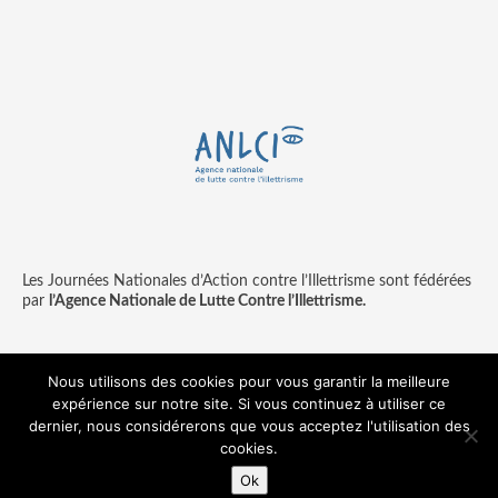
Les Journées Nationales d’Action contre l’Illettrisme sont fédérées
par
l’Agence Nationale de Lutte Contre l’Illettrisme.
Nous utilisons des cookies pour vous garantir la meilleure
expérience sur notre site. Si vous continuez à utiliser ce
Contact
Mentions légales
dernier, nous considérerons que vous acceptez l'utilisation des
© copyright ANLCI 2018
cookies.
Pamplemousse - agence communication & digitale
Ok