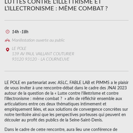
LUTTES CONTRE L’ILLETTRISME ET
L’ILLECTRONISME : MÊME COMBAT ?
14h -18h
Manifestation ouverte au public
LE POLE
139 AV PAUL VAILLANT COUTURIER
93120 93120 - LA COURNEUVE
LE POLE en partenariat avec ASLC, FABLE LAB et PIMMS a le plaisir
de vous inviter à une rencontre-débat dans le cadre des JNAI 2023
autour de la question de la « Lutte contre l’illettrisme et contre
l’illectronisme : même combat ? » afin de réfléchir ensemble aux
articulations entre ces deux thématiques intimement et
empiriquement liées, et aux solutions de convergence concrètes sur
notre territoire ainsi que les perspectives porteuses qui peuvent en
découler au profit des publics de la Seine-Saint-Denis.
Dans le cadre de cette rencontre, aura lieu une conférence de