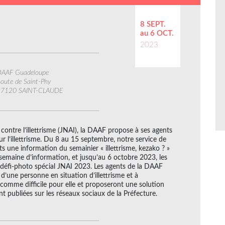
8 SEPT.
au 6 OCT.
2023
AAF Guadeloupe
oute de Saint-Phy
97120 SAINT-CLAUDE
contre l’illettrisme (JNAI), la DAAF propose à ses agents
ur l’illettrisme. Du 8 au 15 septembre, notre service de
 une information du semainier « illettrisme, kezako ? »
semaine d’information, et jusqu’au 6 octobre 2023, les
u défi-photo spécial JNAI 2023. Les agents de la DAAF
 d’une personne en situation d’illettrisme et à
 comme difficile pour elle et proposeront une solution
t publiées sur les réseaux sociaux de la Préfecture.