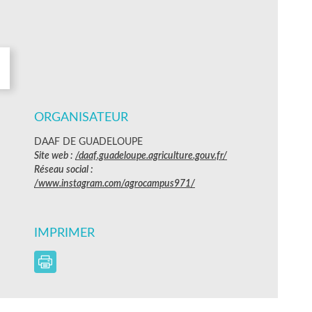
ORGANISATEUR
DAAF DE GUADELOUPE
Site web :
/daaf.guadeloupe.agriculture.gouv.fr/
Réseau social :
/www.instagram.com/agrocampus971/
IMPRIMER