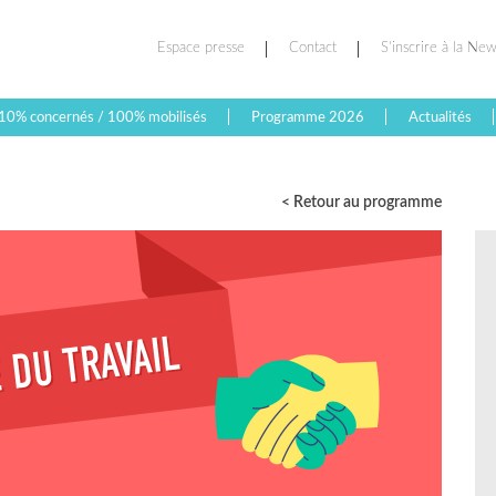
Espace presse
Contact
S’inscrire à la New
10% concernés / 100% mobilisés
Programme 2026
Actualités
< Retour au programme