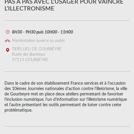
PAS Á PAS AVEC L’USAGER POUR VAINCRE
L’ILLECTRONISME
8H30 - 9H30 puis 10H00 - 11H00
Manifestation ouverte au public
TIERS LIEU DE GOURBEYRE
Ruelle des Bambous
97113 GOURBEYRE
Dans le cadre de son établissement France services et à l’occasion
des 10èmes Journées nationales d’action contre l’illettrisme, la ville
de Gourbeyre met en place deux ateliers permettant de favoriser
l’inclusion numérique, l’un d’information sur l’illettrisme numérique
et l’autre présentant les outils permettant de lutter contre cette
problématique.