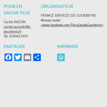
POUR EN
ORGANISATEUR
SAVOIR PLUS
FRANCE SERVICES DE GOURBEYRE
Réseau social :
Carole RACON
/www.facebook.com/TiersLieudeGourbeyre/
carole.racon@ville-
gourbeyre.fr
Tél. 0590417497
PARTAGER
IMPRIMER
Facebook
Twitter
Email
Partager