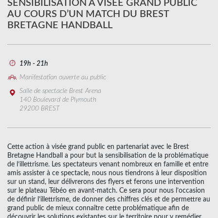
SENSIBILISATION À VISÉE GRAND PUBLIC
AU COURS D’UN MATCH DU BREST
BRETAGNE HANDBALL
19h - 21h
Manifestation ouverte au public
Salle de spectacle Brest Arena
140 Boulevard de Plymouth
29200 BREST
Cette action à visée grand public en partenariat avec le Brest
Bretagne Handball a pour but la sensibilisation de la problématique
de l’illettrisme. Les spectateurs venant nombreux en famille et entre
amis assister à ce spectacle, nous nous tiendrons à leur disposition
sur un stand, leur délivrerons des flyers et ferons une intervention
sur le plateau Tébéo en avant-match. Ce sera pour nous l’occasion
de définir l’illettrisme, de donner des chiffres clés et de permettre au
grand public de mieux connaître cette problématique afin de
découvrir les solutions existantes sur le territoire pour y remédier.