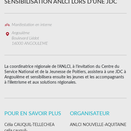
SENSIBILISATION ANLCI LORS D’UNE JDC
Manifestation en interne
Angoulême
Boulevard Liédot
16000 ANGOULEME
La coordinatrice régionale de l’ANLCI, à l’invitation du Centre du
Service National et de la Jeunesse de Poitiers, assistera à une JDC à
Angoulême et sensibilisera ensuite les jeunes et les accompagnants
à l’illettrisme et aux solutions régionales.
POUR EN SAVOIR PLUS
ORGANISATEUR
Célia CAUQUIL-TELLECHEA
ANLCI NOUVELLE-AQUITAINE
celia.cauquil-