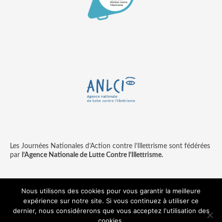
Les Journées Nationales d’Action contre l’Illettrisme sont fédérées
par
l’Agence Nationale de Lutte Contre l’Illettrisme.
Nous utilisons des cookies pour vous garantir la meilleure
expérience sur notre site. Si vous continuez à utiliser ce
Contact
Mentions légales
dernier, nous considérerons que vous acceptez l'utilisation des
© copyright ANLCI 2018
cookies.