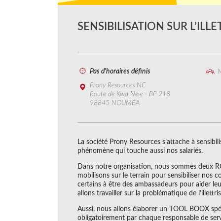
SENSIBILISATION SUR L’ILL
Pas d'horaires définis
M
Prony Resources NC
Route de Kwa Neïe - BP 218
98845 NOUMÉA
La société Prony Resources s’attache à sensibilise
phénomène qui touche aussi nos salariés.
Dans notre organisation, nous sommes deux RC
mobilisons sur le terrain pour sensibiliser nos co
certains à être des ambassadeurs pour aider leu
allons travailler sur la problématique de l’illettri
Aussi, nous allons élaborer un TOOL BOOX spéc
obligatoirement par chaque responsable de serv