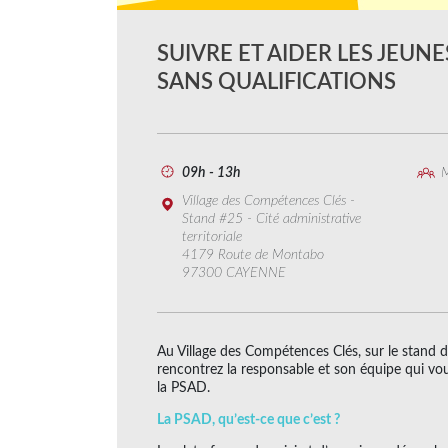
SUIVRE ET AIDER LES JEU
SANS QUALIFICATIONS
09h - 13h
M
Village des Compétences Clés -
Stand #25 - Cité administrative
territoriale
4179 Route de Montabo
97300 CAYENNE
Au Village des Compétences Clés, sur le stand d
rencontrez la responsable et son équipe qui vou
la PSAD.
La PSAD, qu’est-ce que c’est ?