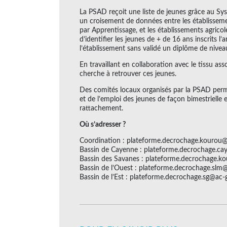
La PSAD reçoit une liste de jeunes grâce au Sy
un croisement de données entre les établissemen
par Apprentissage, et les établissements agric
d’identifier les jeunes de + de 16 ans inscrits l
l’établissement sans validé un diplôme de nivea
En travaillant en collaboration avec le tissu assoc
cherche à retrouver ces jeunes.
Des comités locaux organisés par la PSAD permet
et de l’emploi des jeunes de façon bimestrielle
rattachement.
Où s’adresser ?
Coordination : plateforme.decrochage.kourou@
Bassin de Cayenne : plateforme.decrochage.ca
Bassin des Savanes : plateforme.decrochage.k
Bassin de l’Ouest : plateforme.decrochage.slm
Bassin de l’Est : plateforme.decrochage.sg@ac-