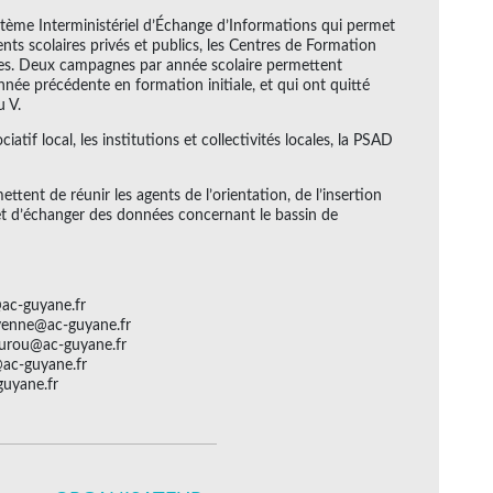
stème Interministériel d’Échange d’Informations qui permet
ts scolaires privés et publics, les Centres de Formation
oles. Deux campagnes par année scolaire permettent
’année précédente en formation initiale, et qui ont quitté
u V.
iatif local, les institutions et collectivités locales, la PSAD
tent de réunir les agents de l’orientation, de l’insertion
 et d’échanger des données concernant le bassin de
ac-guyane.fr
yenne@ac-guyane.fr
ourou@ac-guyane.fr
@ac-guyane.fr
guyane.fr