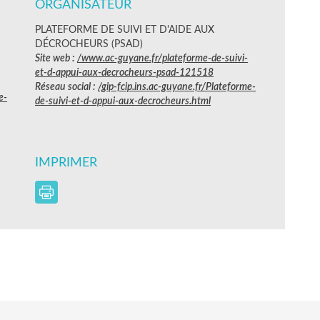
ORGANISATEUR
PLATEFORME DE SUIVI ET D'AIDE AUX
DÉCROCHEURS (PSAD)
Site web :
/www.ac-guyane.fr/plateforme-de-suivi-
et-d-appui-aux-decrocheurs-psad-121518
Réseau social :
/gip-fcip.ins.ac-guyane.fr/Plateforme-
e-
de-suivi-et-d-appui-aux-decrocheurs.html
IMPRIMER