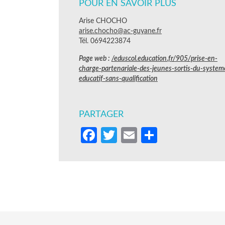
POUR EN SAVOIR PLUS
Arise CHOCHO
arise.chocho@ac-guyane.fr
Tél. 0694223874
Page web :
/eduscol.education.fr/905/prise-en-
charge-partenariale-des-jeunes-sortis-du-system
educatif-sans-qualification
PARTAGER
Facebook
Twitter
Email
Partager