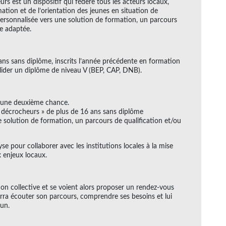
rs est un dispositif qui fédère tous les acteurs locaux,
mation et de l’orientation des jeunes en situation de
 personnalisée vers une solution de formation, un parcours
le adaptée.
ans sans diplôme, inscrits l’année précédente en formation
 valider un diplôme de niveau V (BEP, CAP, DNB).
r une deuxième chance.
 décrocheurs » de plus de 16 ans sans diplôme
 solution de formation, un parcours de qualification et/ou
se pour collaborer avec les institutions locales à la mise
x enjeux locaux.
ion collective et se voient alors proposer un rendez-vous
urra écouter son parcours, comprendre ses besoins et lui
mun.