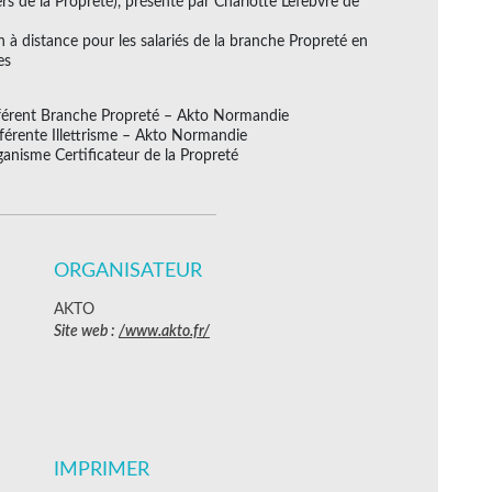
rs de la Propreté), présenté par Charlotte Lefebvre de
 à distance pour les salariés de la branche Propreté en
es
férent Branche Propreté – Akto Normandie
éférente Illettrisme – Akto Normandie
ganisme Certificateur de la Propreté
ORGANISATEUR
AKTO
Site web :
/www.akto.fr/
IMPRIMER