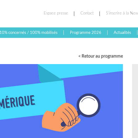
Espace presse
Contact
S’inscrire à la New
10% concernés / 100% mobilisés
Programme 2026
Actualités
< Retour au programme