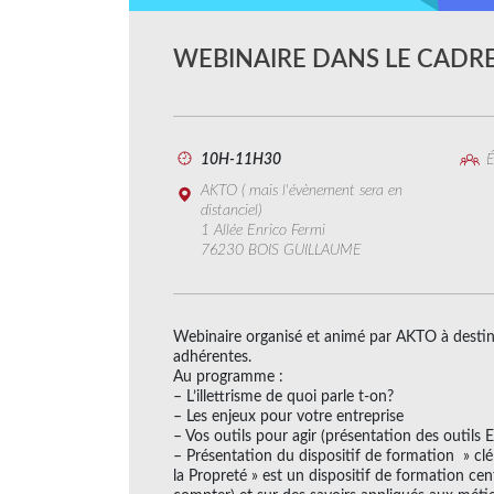
WEBINAIRE DANS LE CADRE
10H-11H30
É
AKTO ( mais l'évènement sera en
distanciel)
1 Allée Enrico Fermi
76230 BOIS GUILLAUME
Webinaire organisé et animé par AKTO à destina
adhérentes.
Au programme :
– L’illettrisme de quoi parle t-on?
– Les enjeux pour votre entreprise
– Vos outils pour agir (présentation des outils E
– Présentation du dispositif de formation » clé 
la Propreté » est un dispositif de formation centr