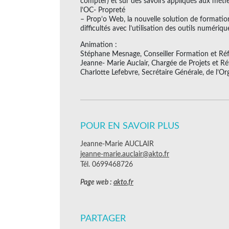
compter) et sur des savoirs appliqués aux métie
l’OC- Propreté
– Prop’o Web, la nouvelle solution de formation
difficultés avec l’utilisation des outils numériqu
Animation :
Stéphane Mesnage, Conseiller Formation et Ré
Jeanne- Marie Auclair, Chargée de Projets et R
Charlotte Lefebvre, Secrétaire Générale, de l’Or
POUR EN SAVOIR PLUS
Jeanne-Marie AUCLAIR
jeanne-marie.auclair@akto.fr
Tél. 0699468726
Page web :
akto.fr
PARTAGER