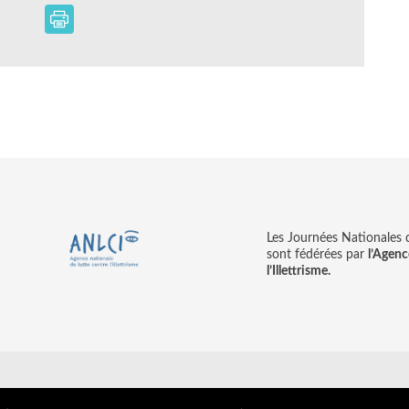
Les Journées Nationales d’
sont fédérées par
l’Agenc
l’Illettrisme.
tions légales
© copyright ANLCI 2018
Pamplemousse - agence communicati