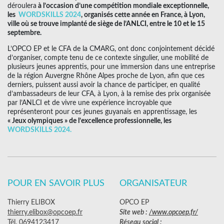
déroulera
à l’occasion d’une compétition mondiale exceptionnelle,
les
WORDSKILLS 2024
, organisés cette année en France,
à Lyon,
ville où se trouve implanté de siège de l’ANLCI, entre le 10 et le 15
septembre.
L’OPCO EP et le CFA de la CMARG, ont donc conjointement décidé
d’organiser, compte tenu de ce contexte singulier, une mobilité de
plusieurs jeunes apprentis, pour une immersion dans une entreprise
de la région Auvergne Rhône Alpes proche de Lyon, afin que ces
derniers, puissent aussi avoir la chance de participer, en qualité
d’ambassadeurs de leur CFA, à Lyon, à la remise des prix organisée
par l’ANLCI et de vivre une expérience incroyable que
représenteront pour ces jeunes guyanais en apprentissage, les
« Jeux olympiques » de l’excellence professionnelle, les
WORDSKILLS 2024.
POUR EN SAVOIR PLUS
ORGANISATEUR
Thierry ELIBOX
OPCO EP
thierry.elibox@opcoep.fr
Site web :
/www.opcoep.fr/
Tél. 0694123417
Réseau social :