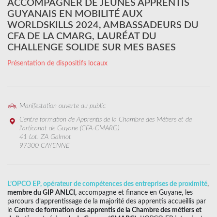
ACCOMPAGNER DE JEUNES APPRENTIS
GUYANAIS EN MOBILITÉ AUX
WORLDSKILLS 2024, AMBASSADEURS DU
CFA DE LA CMARG, LAURÉAT DU
CHALLENGE SOLIDE SUR MES BASES
Présentation de dispositifs locaux
Manifestation ouverte au public
Centre formation de Apprentis de la Chambre des Métiers et de
l'articanat de Guyane (CFA-CMARG)
41 Lot. ZA Galmot
97300 CAYENNE
L’OPCO EP, opérateur de compétences des entreprises de proximité
,
membre du GIP ANLCI,
accompagne et finance en Guyane, les
parcours d’apprentissage de la majorité des apprentis accueillis par
le
Centre de formation des apprentis de la Chambre des métiers et