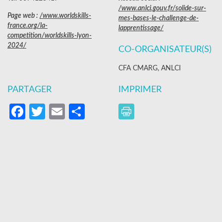
/www.anlci.gouv.fr/solide-sur-
Page web :
/www.worldskills-
mes-bases-le-challenge-de-
france.org/la-
lapprentissage/
competition/worldskills-lyon-
2024/
CO-ORGANISATEUR(S)
CFA CMARG, ANLCI
PARTAGER
IMPRIMER
Facebook
Twitter
Email
Partager