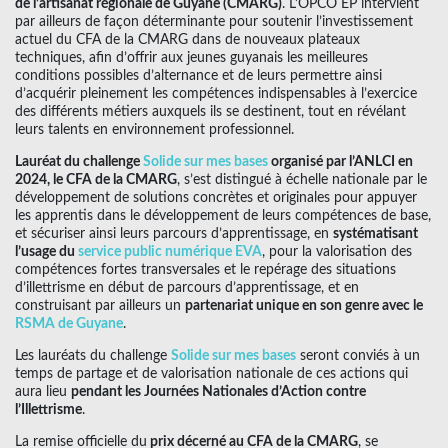
de l’artisanat régionale de Guyane (CMARG)
. L’OPCO EP intervient
par ailleurs de façon déterminante pour soutenir l’investissement
actuel du CFA de la CMARG dans de nouveaux plateaux
techniques, afin d’offrir aux jeunes guyanais les meilleures
conditions possibles d’alternance et de leurs permettre ainsi
d’acquérir pleinement les compétences indispensables à l’exercice
des différents métiers auxquels ils se destinent, tout en révélant
leurs talents en environnement professionnel.
Lauréat du challenge
Solide sur mes bases
organisé par l’ANLCI en
2024, le CFA de la CMARG
, s’est distingué à échelle nationale par le
développement de solutions concrètes et originales pour appuyer
les apprentis dans le développement de leurs compétences de base,
et sécuriser ainsi leurs parcours d’apprentissage, en
systématisant
l’usage du
service public numérique EVA
, pour la valorisation des
compétences fortes transversales et le repérage des situations
d’illettrisme en début de parcours d’apprentissage, et en
construisant par ailleurs un
partenariat unique en son genre avec le
RSMA de Guyane
.
Les lauréats du challenge
Solide sur mes bases
seront conviés à un
temps de partage et de valorisation nationale de ces actions qui
aura lieu
pendant les Journées Nationales d’Action contre
l’Illettrisme
.
La remise officielle du
prix décerné au CFA de la CMARG
, se