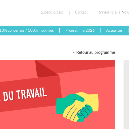
Espace presse
Contact
S’inscrire à la New
10% concernés / 100% mobilisés
Programme 2026
Actualités
< Retour au programme