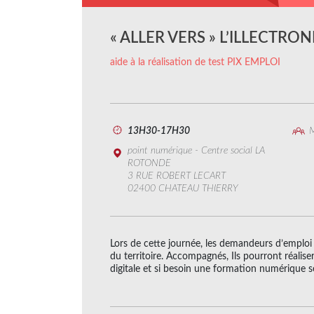
« ALLER VERS » L’ILLECTRO
aide à la réalisation de test PIX EMPLOI
13H30-17H30
M
point numérique - Centre social LA
ROTONDE
3 RUE ROBERT LECART
02400 CHATEAU THIERRY
Lors de cette journée, les demandeurs d’emploi 
du territoire. Accompagnés, Ils pourront réalis
digitale et si besoin une formation numérique 