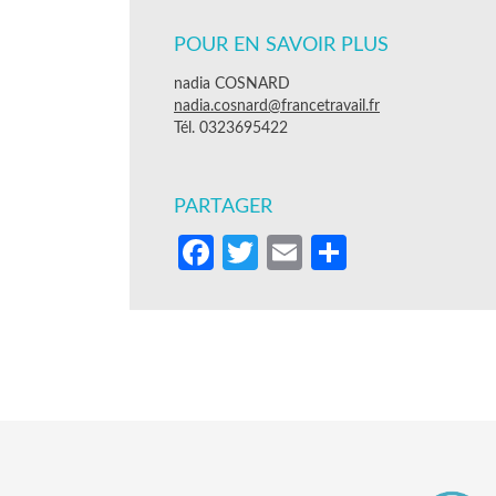
POUR EN SAVOIR PLUS
nadia COSNARD
nadia.cosnard@francetravail.fr
Tél. 0323695422
PARTAGER
Facebook
Twitter
Email
Partager