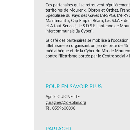
Ces partenaires qui se retrouvent régulièrement
territoires de Mourenx, Oloron et Orthez, Fran
Spécialisée du Pays des Gaves (APSPG), l’AFPA 
Maintenant », Cap Emploi Béarn, Les S.I.A.E de n
et A tout Service), le S.D.S.E.I antenne de Mou
intercommunale (la Cyber).
Le café des partenaires se mobilise à l’occasion
l’illettrisme en organisant un jeu de piste de 45
médiathèque et de la Cyber du Mix de Mourenx
contre l’illettrisme portée par le Centre social 
POUR EN SAVOIR PLUS
Agnès GUIGNETTE
gui.agnes@lo-solan.org
Tél. 0559600398
PARTAGER