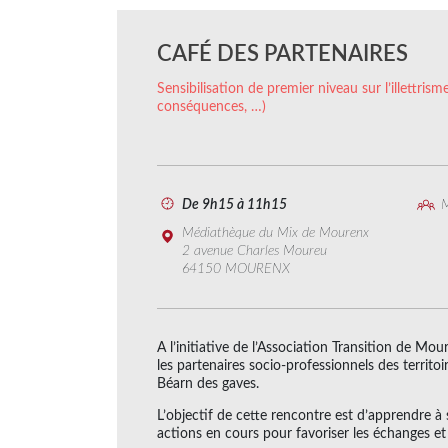
CAFÉ DES PARTENAIRES
Sensibilisation de premier niveau sur l’illettrisme
conséquences, …)
De 9h15 à 11h15
M
Médiathèque du Mix de Mourenx
2 avenue Charles Moureu
64150 MOURENX
A l’initiative de l’Association Transition de Mo
les partenaires socio-professionnels des terr
Béarn des gaves.
L’objectif de cette rencontre est d’apprendre à s
actions en cours pour favoriser les échanges et