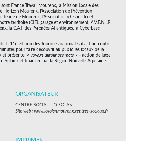
 sont France Travail Mourenx, la Mission Locale des
ce Horizon Mourenx, l’Association de Prévention
antenne de Mourenx, l’Association « Osons Ici et
otre territoire (CIEL garage et environnement, A.V.E.N.I.R
renx, la C.A.F des Pyrénées Atlantiques, la Cyberbase
 de la 11è édition des Journées nationales d’action contre
 minutes pour faire découvrir au public les locaux de la
 et présenter «
Voyage autour des mots
» – action de lutte
« Lo Solan » et financée par la Région Nouvelle-Aquitaine.
ORGANISATEUR
CENTRE SOCIAL "LO SOLAN"
Site web :
www.losolanmourenx.centres-sociaux.fr
IMPRIMER