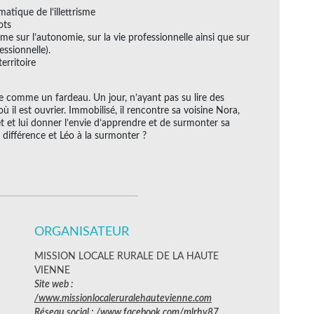
ématique de l’illettrisme
ots
risme sur l’autonomie, sur la vie professionnelle ainsi que sur
essionnelle).
erritoire
orte comme un fardeau. Un jour, n’ayant pas su lire des
où il est ouvrier. Immobilisé, il rencontre sa voisine Nora,
ret et lui donner l’envie d’apprendre et de surmonter sa
a différence et Léo à la surmonter ?
ORGANISATEUR
MISSION LOCALE RURALE DE LA HAUTE
VIENNE
Site web :
/www.missionlocaleruralehautevienne.com
Réseau social :
/www.facebook.com/mlrhv87