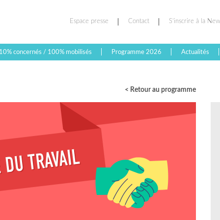
Espace presse
Contact
S’inscrire à la New
10% concernés / 100% mobilisés
Programme 2026
Actualités
< Retour au programme