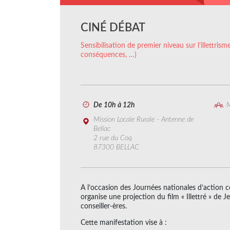
CINÉ DÉBAT
Sensibilisation de premier niveau sur l’illettrisme
conséquences, …)
De 10h à 12h
M
Mission Locale Rurale - Antenne de
Bellac
2 rue du Coq
87300 BELLAC
A l’occasion des Journées nationales d’action con
organise une projection du film « Illettré » de 
conseiller-ères.
Cette manifestation vise à :