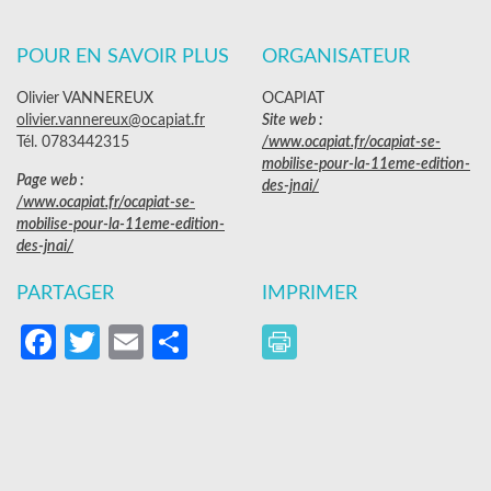
POUR EN SAVOIR PLUS
ORGANISATEUR
Olivier VANNEREUX
OCAPIAT
olivier.vannereux@ocapiat.fr
Site web :
Tél. 0783442315
/www.ocapiat.fr/ocapiat-se-
mobilise-pour-la-11eme-edition-
Page web :
des-jnai/
/www.ocapiat.fr/ocapiat-se-
mobilise-pour-la-11eme-edition-
des-jnai/
PARTAGER
IMPRIMER
Facebook
Twitter
Email
Partager