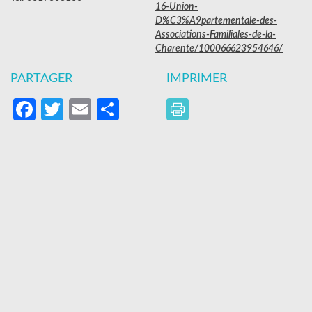
16-Union-
D%C3%A9partementale-des-
Associations-Familiales-de-la-
Charente/100066623954646/
PARTAGER
IMPRIMER
Facebook
Twitter
Email
Partager