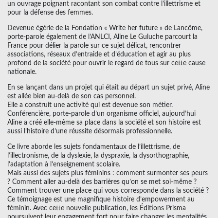
un ouvrage poignant racontant son combat contre l’illettrisme et
pour la défense des femmes.
Devenue égérie de la Fondation « Write her future » de Lancôme,
porte-parole également de l’ANLCI, Aline Le Guluche parcourt la
France pour délier la parole sur ce sujet délicat, rencontrer
associations, réseaux d’entraide et d’éducation et agir au plus
profond de la société pour ouvrir le regard de tous sur cette cause
nationale.
En se lançant dans un projet qui était au départ un sujet privé, Aline
est allée bien au-delà de son cas personnel.
Elle a construit une activité qui est devenue son métier.
Conférencière, porte-parole d’un organisme officiel, aujourd’hui
Aline a créé elle-même sa place dans la société et son histoire est
aussi l’histoire d’une réussite désormais professionnelle.
Ce livre aborde les sujets fondamentaux de l’illettrisme, de
l’illectronisme, de la dyslexie, la dyspraxie, la dysorthographie,
l’adaptation à l’enseignement scolaire.
Mais aussi des sujets plus féminins : comment surmonter ses peurs
? Comment aller au-delà des barrières qu’on se met soi-même ?
Comment trouver une place qui vous corresponde dans la société ?
Ce témoignage est une magnifique histoire d’empowerment au
féminin. Avec cette nouvelle publication, les Éditions Prisma
poursuivent leur engagement fort pour faire changer les mentalités