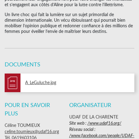
et s’engagent aux côtés d’Aline pour la lutte contre l’illettrisme.
Un livre choc qui fait la lumière sur un sujet primordial de
dimension internationale. Un vécu éblouissant qui pourrait bien
mobiliser l’opinion publique et redonner confiance à des millions de
femmes pour éveiller l’envie de maîtriser leurs destins.
DOCUMENTS
jpeg
A_LeGuluche.jpg
POUR EN SAVOIR
ORGANISATEUR
PLUS
UDAF DE LA CHARENTE
Site web :
/www.udaf16.org/
Céline TOUMIEUX
Réseau social :
celine.toumieux@udaf16.org
/www.facebook.com/people/UDAF-
Tél. 0619603106