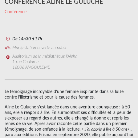
CONFÉRENCE ALINE LE GULUCHE
Conférence
De 14h30 à 17h
Manifestation ouverte au public
Auditorium de la médiathèque l'Alpha
1 rue Coulomb
16006 ANGOULÊME
Le témoignage incroyable d’une femme inspirante dans sa lutte
contre l’illettrisme et pour la cause des femmes.
Aline Le Guluche s’est lancée dans une aventure courageuse : à 50
ans, elle a réappris à lire. En surmontant ses difficultés et la peur de
s’exposer au regard des autres, elle a changé la donne et repris les
rênes de sa vie. Après avoir raconté cette partie dans un premier
témoignage, de son enfance à la lecture, «
J’ai appris à lire à 50 ans
« ,
paru aux éditions Prisma en septembre 2020, elle publie aujourd’hui