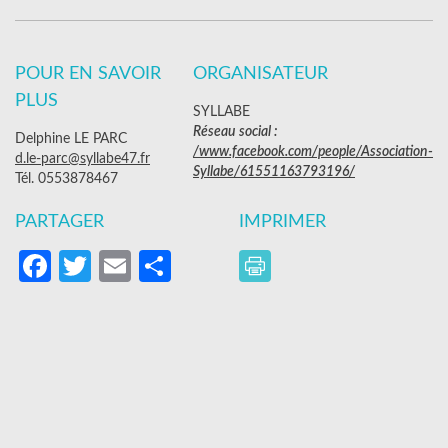
POUR EN SAVOIR
ORGANISATEUR
PLUS
SYLLABE
Réseau social :
Delphine LE PARC
/www.facebook.com/people/Association-
d.le-parc@syllabe47.fr
Syllabe/61551163793196/
Tél. 0553878467
PARTAGER
IMPRIMER
Facebook
Twitter
Email
Partager