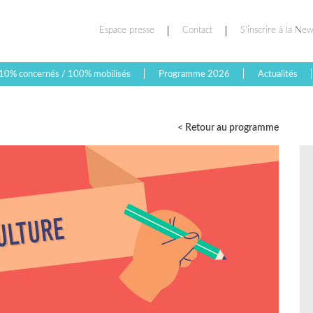
Espace presse
Contact
S’inscrire à la New
10% concernés / 100% mobilisés
Programme 2026
Actualités
< Retour au programme