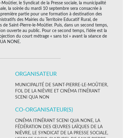
e-Moûtier, le Syndicat de la Presse sociale, la municipalité
nale, la soirée du mardi 10 septembre sera consacrée à
n première partie pour une formation à destination des
stratifs des Mairies du Territoire Educatif Rural, de
les de Saint-Pierre-le-Moûtier. Puis, dans un second temps,
on ouverte au public. Pour ce second temps, l’idée est la
ojection du court métrage « sans toi » avant la séance de
 QUA NONE.
ORGANISATEUR
MUNICIPALITÉ DE SAINT-PIERRE-LE-MOÛTIER,
FOL DE LA NIÈVRE ET CINÉMA ITINÉRANT
SCENI QUA NON
CO-ORGANISATEUR(S)
CINÉMA ITINÉRANT SCENI QUA NONE, LA
FÉDÉRATION DES ŒUVRES LAÏQUES DE LA
NIÈVRE, LE SYNDICAT DE LA PRESSE SOCIALE,