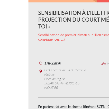
SENSIBILISATION À L’ILLETT
PROJECTION DU COURT MÉ
TOI »
Sensibilisation de premier niveau sur l’illettrisme
conséquences, …)
17h-22h30
M
Petit théâtre de Saint-Pierre-le-
Moûtier
Place de l'église
58240 SAINT-PIERRE-LE-
MOÛTIER
En partenariat avec le cinéma itinérant SCENI