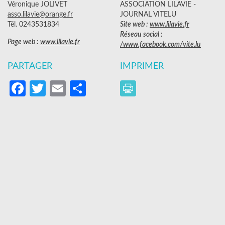
Véronique JOLIVET
ASSOCIATION LILAVIE -
asso.lilavie@orange.fr
JOURNAL VITELU
Tél. 0243531834
Site web :
www.lilavie.fr
Réseau social :
Page web :
www.lilavie.fr
/www.facebook.com/vite.lu
PARTAGER
IMPRIMER
Facebook
Twitter
Email
Partager