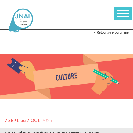
< Retour au programme
7 SEPT. au 7 OCT.
2025